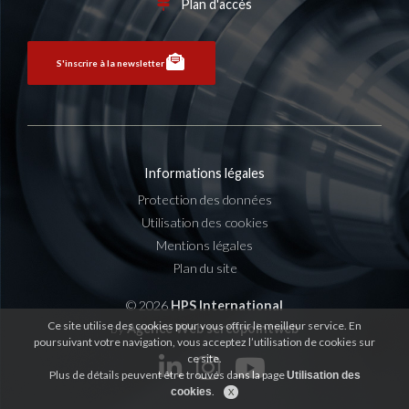
Plan d'accès
S'inscrire à la newsletter
Informations légales
Protection des données
Utilisation des cookies
Mentions légales
Plan du site
© 2026
HPS International
Ce site utilise des cookies pour vous offrir le meilleur service. En
by
Agence Web sercopointweb
poursuivant votre navigation, vous acceptez l’utilisation de cookies sur
ce site.
Plus de détails peuvent être trouvés dans la page
Utilisation des
.
cookies