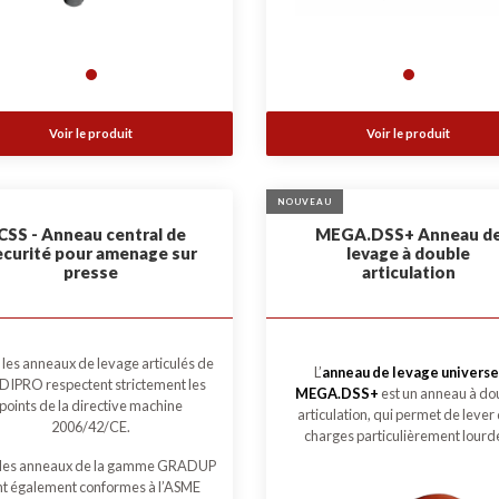
Voir le produit
Voir le produit
NOUVEAU
CSS - Anneau central de
MEGA.DSS+ Anneau d
ecurité pour amenage sur
levage à double
presse
articulation
les anneaux de levage articulés de
L’
anneau de levage universe
IPRO respectent strictement les
MEGA.DSS+
est un anneau à do
points de la directive machine
articulation, qui permet de lever
2006/42/CE.
charges particulièrement lourd
 les anneaux de la gamme GRADUP
nt également conformes à l’ASME