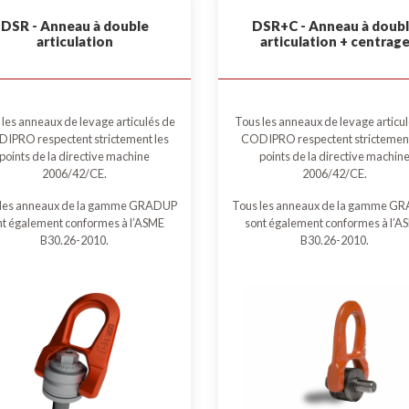
DSR - Anneau à double
DSR+C - Anneau à doub
articulation
articulation + centrag
les anneaux de levage articulés de
Tous les anneaux de levage articu
IPRO respectent strictement les
CODIPRO respectent strictement
points de la directive machine
points de la directive machin
2006/42/CE.
2006/42/CE.
 les anneaux de la gamme GRADUP
Tous les anneaux de la gamme G
nt également conformes à l’ASME
sont également conformes à l’A
B30.26-2010.
B30.26-2010.