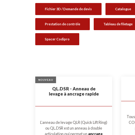
Fichier 3D / Demande de devis
Catalogue
Prestation de contrôle
Tableau de filetage
Spacer Codipro
NOUVEAU
QL.DSR - Anneau de
levage à ancrage rapide
Tous 
COD
L’anneau de levage QLR (Quick Lift Ring)
ou QL.DSR est un anneau à double
articulation qui permet un
ancrage