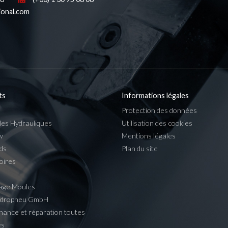
ional.com
ts
Informations légales
Protection des données
les Hydrauliques
Utilisation des cookies
w
Mentions légales
ds
Plan du site
oires
age Moules
ydropneu GmbH
nance et réparation toutes
es