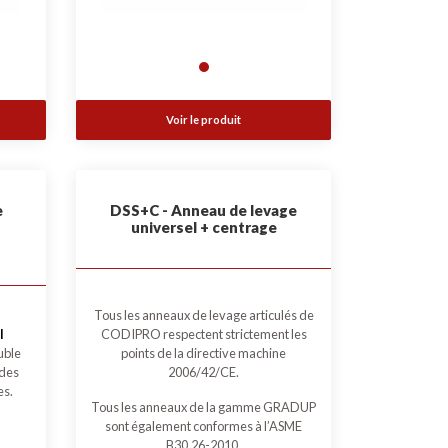
Voir le produit
e
DSS+C - Anneau de levage
universel + centrage
Tous les anneaux de levage articulés de
CODIPRO respectent strictement les
l
points de la directive machine
uble
2006/42/CE.
 des
es.
Tous les anneaux de la gamme GRADUP
sont également conformes à l’ASME
B30.26-2010.