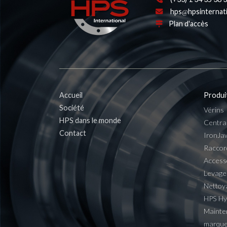
hps
hpsinternat
Plan d'accès
Accueil
Produi
Société
Vérins
HPS dans le monde
Centra
Contact
IronJa
Raccor
Access
Levage
Nettoy
HPS H
Mainte
marqu