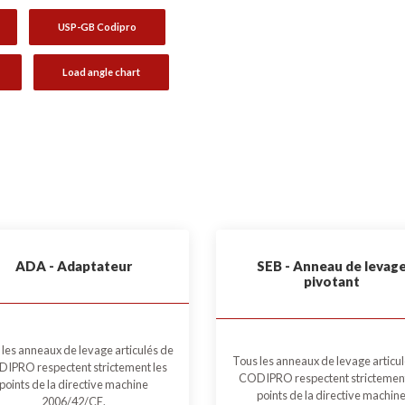
USP-GB Codipro
Load angle chart
ADA - Adaptateur
SEB - Anneau de levag
pivotant
les anneaux de levage articulés de
Tous les anneaux de levage articu
IPRO respectent strictement les
CODIPRO respectent strictement
points de la directive machine
points de la directive machin
2006/42/CE.