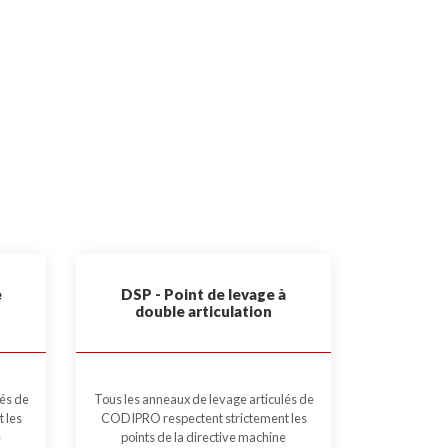
e
DSP - Point de levage à
double articulation
lés de
Tous les anneaux de levage articulés de
 les
CODIPRO respectent strictement les
e
points de la directive machine