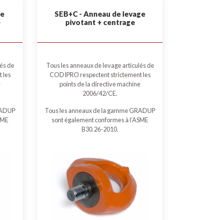
le
SEB+C - Anneau de levage
e
pivotant + centrage
lés de
Tous les anneaux de levage articulés de
 les
CODIPRO respectent strictement les
e
points de la directive machine
2006/42/CE.
RADUP
Tous les anneaux de la gamme GRADUP
SME
sont également conformes à l’ASME
B30.26-2010.