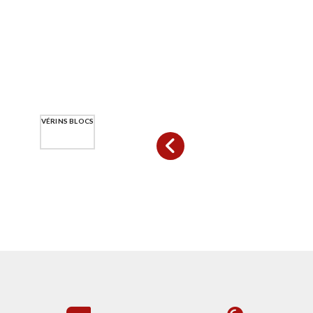
VÉRINS BLOCS
VÉRINS RONDS
VÉRINS SPÉCIFIQUES
VÉRINS POUR FONDERIES