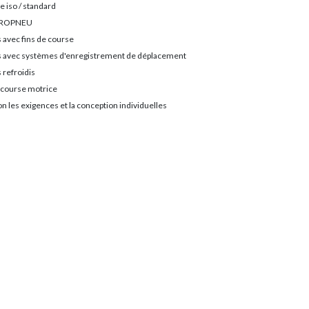
e iso / standard
YDROPNEU
 avec fins de course
s avec systèmes d'enregistrement de déplacement
 refroidis
 course motrice
n les exigences et la conception individuelles
s