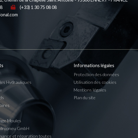
38
(+33) 1 30 75 08 08
ional.com
ts
Informations légales
Protection des données
les Hydrauliques
Utilisation des cookies
w
Mentions légales
ds
Plan du site
oires
age Moules
ydropneu GmbH
nance et réparation toutes