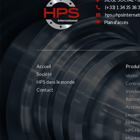
(+33) 1 34 35 38 
hps
hpsinternat
Plan d'accès
Accueil
Produi
Société
Vérins
HPS dans le monde
Centra
Contact
IronJa
Raccor
Access
Levage
Nettoy
HPS H
Mainte