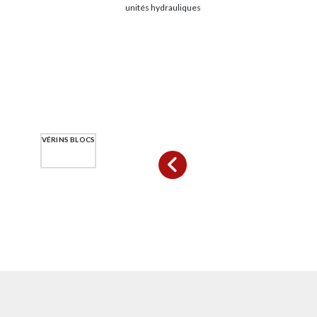
unités hydrauliques
VÉRINS BLOCS
VÉRINS RONDS
VÉRINS SPÉCIFIQUES