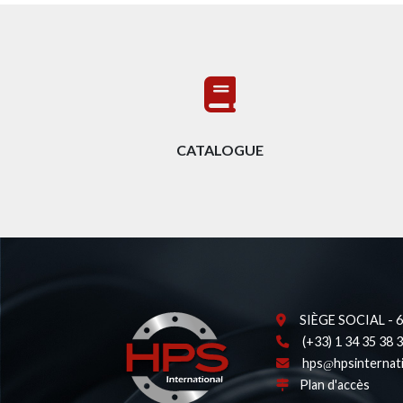
CATALOGUE
SIÈGE SOCIAL - 62
(+33) 1 34 35 38 
hps
hpsinternat
Plan d'accès