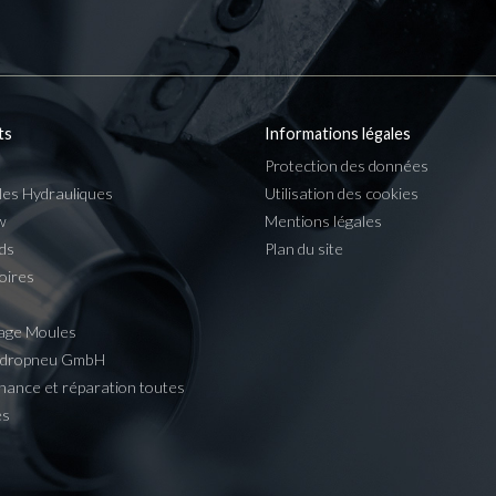
ts
Informations légales
Protection des données
les Hydrauliques
Utilisation des cookies
w
Mentions légales
ds
Plan du site
oires
age Moules
ydropneu GmbH
nance et réparation toutes
es