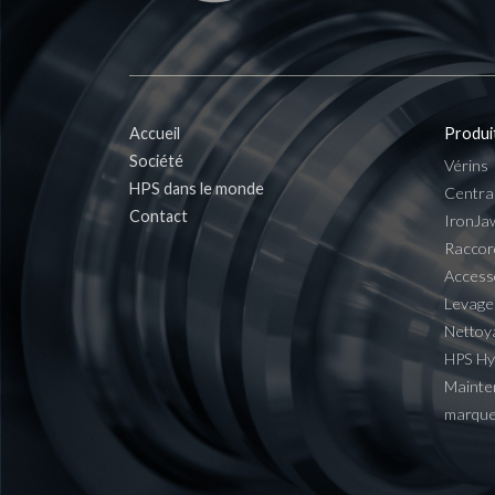
Accueil
Produi
Société
Vérins
HPS dans le monde
Centra
Contact
IronJa
Raccor
Access
Levage
Nettoy
HPS H
Mainte
marqu