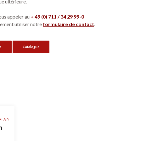
e ultérieure.
ous appeler au
+ 49 (0) 711 / 34 29 99-0
ement utiliser notre
formulaire de contact
.
s
Catalogue
OTANT
n