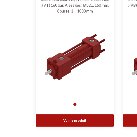
: (VT) 160 bar, Alésages : Ø32 ... 160 mm,
: (VB
Course: 1 ... 1000 mm
Voir le produit