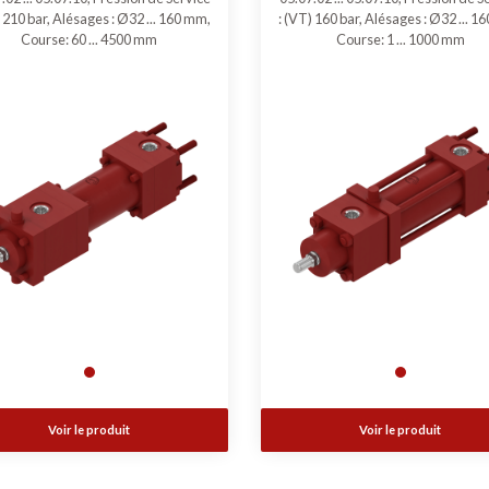
) 210 bar, Alésages : Ø32 ... 160 mm,
: (VT) 160 bar, Alésages : Ø32 ... 1
Course: 60 ... 4500 mm
Course: 1 ... 1000 mm
Voir le produit
Voir le produit