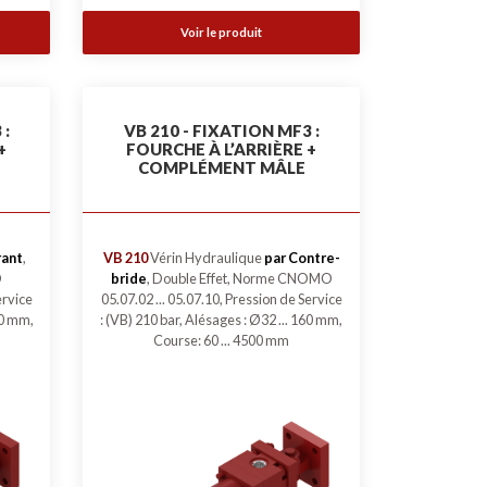
Voir le produit
 :
VB 210 - FIXATION MF3 :
+
FOURCHE À L’ARRIÈRE +
COMPLÉMENT MÂLE
rant
,
VB 210
Vérin Hydraulique
par Contre-
O
bride
, Double Effet, Norme CNOMO
ervice
05.07.02 ... 05.07.10, Pression de Service
60 mm,
: (VB) 210 bar, Alésages : Ø32 ... 160 mm,
Course: 60 ... 4500 mm