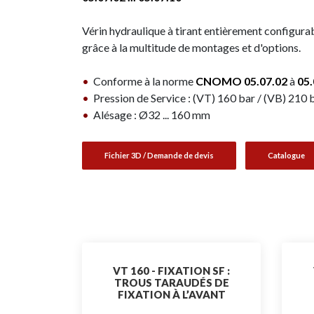
Vérin hydraulique à tirant entièrement configura
grâce à la multitude de montages et d'options.
•
Conforme à la norme
CNOMO
05.07.02
à
05.
•
Pression de Service : (VT) 160 bar / (VB) 210 
•
Alésage : Ø32 ... 160 mm
Fichier 3D / Demande de devis
Catalogue
VT 160 - FIXATION SF :
TROUS TARAUDÉS DE
FIXATION À L’AVANT