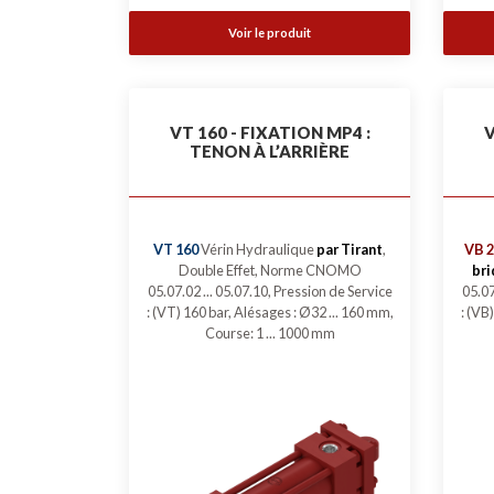
Voir le produit
VT 160 - FIXATION MP4 :
V
TENON À L’ARRIÈRE
VT 160
Vérin Hydraulique
par Tirant
,
VB 2
Double Effet, Norme CNOMO
bri
05.07.02 ... 05.07.10, Pression de Service
05.07
: (VT) 160 bar, Alésages : Ø32 ... 160 mm,
: (VB
Course: 1 ... 1000 mm