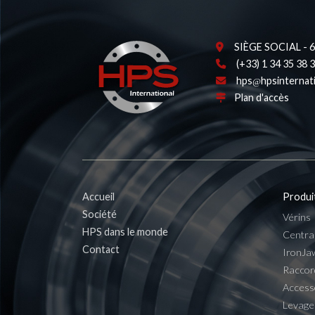
SIÈGE SOCIAL - 62
(+33) 1 34 35 38 
hps
hpsinternat
Plan d'accès
Accueil
Produi
Société
Vérins
HPS dans le monde
Centra
Contact
IronJa
Raccor
Access
Levage