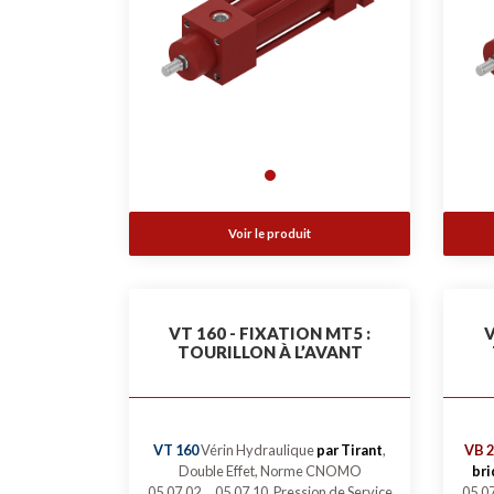
Voir le produit
VT 160 - FIXATION MT5 :
V
TOURILLON À L’AVANT
VT 160
Vérin Hydraulique
par Tirant
,
VB 2
Double Effet, Norme CNOMO
bri
05.07.02 ... 05.07.10, Pression de Service
05.07