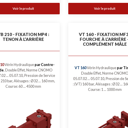
Voir le produit
Voir le produit
B 210 - FIXATION MP4 :
VT 160 - FIXATION MF3
TENON À L’ARRIÈRE
FOURCHE À L’ARRIÈRE 
COMPLÉMENT MÂLE
10
Vérin Hydraulique
par Contre-
VT 160
Vérin Hydraulique
par Ti
de
, Double Effet, Norme CNOMO
Double Effet, Norme CNOM
.02 ... 05.07.10, Pression de Service
05.07.02 ... 05.07.10, Pression de S
) 210 bar, Alésages : Ø32 ... 160 mm,
: (VT) 160 bar, Alésages : Ø32 ... 1
Course: 60 ... 4500 mm
Course: 1 ... 1000 mm