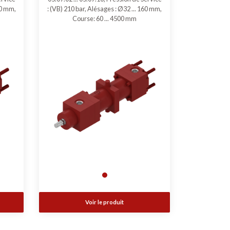
60 mm,
: (VB) 210 bar, Alésages : Ø32 ... 160 mm,
Course: 60 ... 4500 mm
Voir le produit