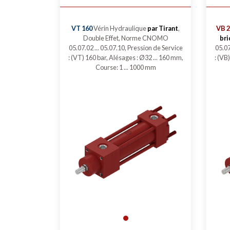
VT 160
Vérin Hydraulique
par Tirant
,
VB 2
Double Effet, Norme CNOMO
bri
05.07.02 ... 05.07.10, Pression de Service
05.07
: (VT) 160 bar, Alésages : Ø32 ... 160 mm,
: (VB
Course: 1 ... 1000 mm