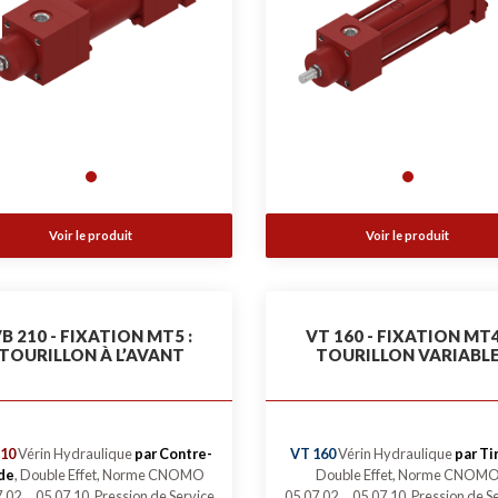
Voir le produit
Voir le produit
B 210 - FIXATION MT5 :
VT 160 - FIXATION MT4
TOURILLON À L’AVANT
TOURILLON VARIABL
10
Vérin Hydraulique
par Contre-
VT 160
Vérin Hydraulique
par Ti
de
, Double Effet, Norme CNOMO
Double Effet, Norme CNOM
.02 ... 05.07.10, Pression de Service
05.07.02 ... 05.07.10, Pression de S