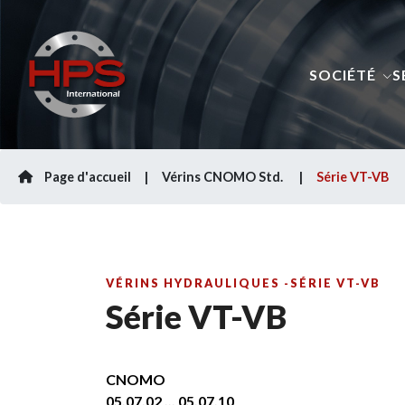
SOCIÉTÉ
S
Page d'accueil
Vérins CNOMO Std.
Série VT-VB
VÉRINS HYDRAULIQUES -SÉRIE VT-VB
Série VT-VB
CNOMO
05.07.02
...
05.07.10