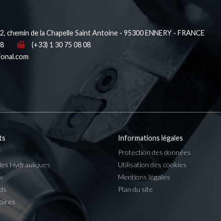
, chemin de la Chapelle Saint Antoine - 95300 ENNERY - FRANCE
38
(+33) 1 30 75 08 08
ional.com
ts
Informations légales
Protection des données
les Hydrauliques
Utilisation des cookies
w
Mentions légales
ds
Plan du site
oires