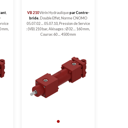
rant
,
VB 210
Vérin Hydraulique
par Contre-
O
bride
, Double Effet, Norme CNOMO
ervice
05.07.02 ... 05.07.10, Pression de Service
60 mm,
: (VB) 210 bar, Alésages : Ø32 ... 160 mm,
Course: 60 ... 4500 mm