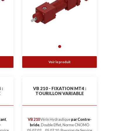
Voir le produit
 :
VB 210 - FIXATION MT4 :
E
TOURILLON VARIABLE
rant
,
VB 210
Vérin Hydraulique
par Contre-
O
bride
, Double Effet, Norme CNOMO
ervice
05.07.02 ... 05.07.10, Pression de Service